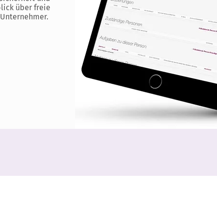
lick über freie
 Unternehmer.
KONTAKT
QUICKLINKS
Manacare IT Solutions GmbH
Software