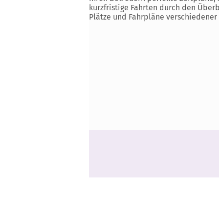
kurzfristige Fahrten durch den Überb
Plätze und Fahrpläne verschiedener
ÜBER UNS
Manacare ist eine Software,