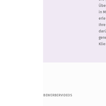
Übe
in M
erle
Ihre
darü
gen
Klie
BEWERBERVIDEOS